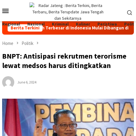
Skip
Mobile
to
content
Menu
Regional
Nasional
Kriminal
Kuliner
Peristiwa
Politi
kan Sapi Perah Terbesar di Indonesia Mulai Dibangun di Jateng,
Berita Terkini
Home
Politik
BNPT: Antisipasi rekrutmen terorisme
lewat medsos harus ditingkatkan
June 6, 2024