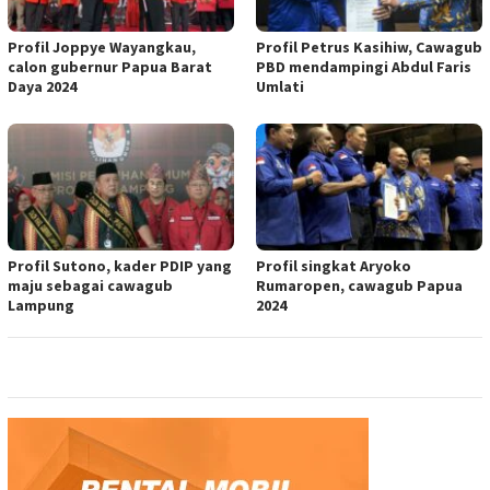
Profil Joppye Wayangkau,
Profil Petrus Kasihiw, Cawagub
calon gubernur Papua Barat
PBD mendampingi Abdul Faris
Daya 2024
Umlati
Profil Sutono, kader PDIP yang
Profil singkat Aryoko
maju sebagai cawagub
Rumaropen, cawagub Papua
Lampung
2024