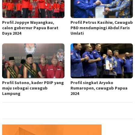
Profil Joppye Wayangkau,
Profil Petrus Kasihiw, Cawagub
calon gubernur Papua Barat
PBD mendampingi Abdul Faris
Daya 2024
Umlati
Profil Sutono, kader PDIP yang
Profil singkat Aryoko
maju sebagai cawagub
Rumaropen, cawagub Papua
Lampung
2024