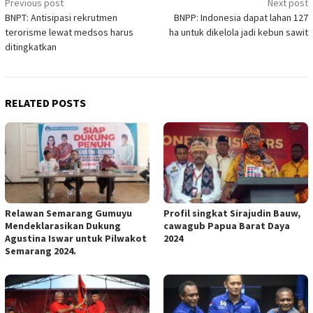
Previous post
Next post
Post
BNPT: Antisipasi rekrutmen
BNPP: Indonesia dapat lahan 127
navigation
terorisme lewat medsos harus
ha untuk dikelola jadi kebun sawit
ditingkatkan
RELATED POSTS
Relawan Semarang Gumuyu
Profil singkat Sirajudin Bauw,
Mendeklarasikan Dukung
cawagub Papua Barat Daya
Agustina Iswar untuk Pilwakot
2024
Semarang 2024.