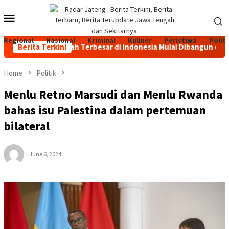
Skip
Mobile
to
content
Menu
Regional
Nasional
Kriminal
Kuliner
Peristiwa
Politi
nakan Sapi Perah Terbesar di Indonesia Mulai Dibangun di Jateng
Berita Terkini
Home
Politik
Menlu Retno Marsudi dan Menlu Rwanda
bahas isu Palestina dalam pertemuan
bilateral
June 6, 2024