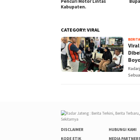
ateng.
Pencuri Motor Lintas
Bupati Suko
Kabupaten.
CATEGORY:
VIRAL
BERITA
Vira
Dibe
Boyo
Radar
Sebua
DISCLAIMER
HUBUNGI KAMI
KODE ETIK
MEDIA PARTNER