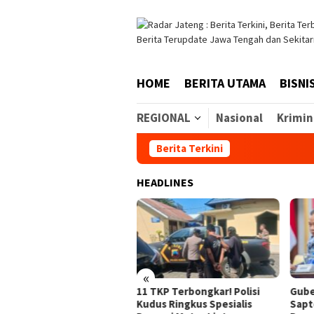
Skip
to
content
HOME
BERITA UTAMA
BISNI
REGIONAL
Nasional
Krimin
Berita Terkini
HEADLINES
«
ra Taysakuran HUT
11 TKP Terbongkar! Polisi
Gubernur Lu
80, Ini Pesan
Kudus Ringkus Spesialis
Sapto Purno