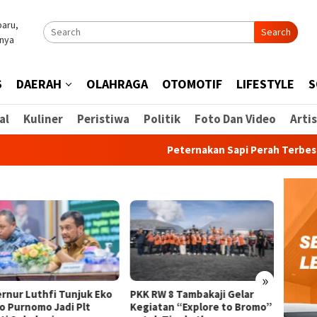
Search
S
DAERAH
OLAHRAGA
OTOMOTIF
LIFESTYLE
S
al
Kuliner
Peristiwa
Politik
Foto Dan Video
Artis
Peternakan Sapi Perah Terbesar di 
»
thfi Tunjuk Eko
PKK RW 8 Tambakaji Gelar
Polres Kenda
mo Jadi Plt
Kegiatan “Explore to Bromo”
Jibom Satbri