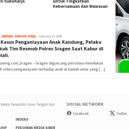
harjo.
untuk Tingkatkan
Jateng Musn
Kebersamaan dan Wawasan
Peledak Merc
,
DAERAH
,
SRAGEN
,
VIRAL
Radar
February 23, 2026
l Kasus Penganiayaan Anak Kandung, Pelaku
Jateng
kuk Tim Resmob Polres Sragen Saat Kabur di
lali.
jateng.com,Sragen – Sragen diguncang peristiwa memilukan.
h video penganiayaan terhadap anak di bawah umur yang […]
SOCIAL NETWORK
Facebook
Twitter
INDEKS
SHIP
PEDOMAN MEDIA SIBER