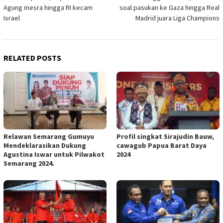
navigation
Agung mesra hingga RI kecam
soal pasukan ke Gaza hingga Real
Israel
Madrid juara Liga Champions
RELATED POSTS
Relawan Semarang Gumuyu
Profil singkat Sirajudin Bauw,
Mendeklarasikan Dukung
cawagub Papua Barat Daya
Agustina Iswar untuk Pilwakot
2024
Semarang 2024.