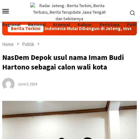
Skip
Mobile
to
content
Menu
Regional
Nasional
Kriminal
Kuliner
Peristiwa
Politi
rah Terbesar di Indonesia Mulai Dibangun di Jateng, Investasi R
Berita Terkini
Home
Politik
NasDem Depok usul nama Imam Budi
Hartono sebagai calon wali kota
June 2, 2024