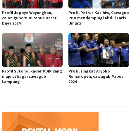
Profil Joppye Wayangkau,
Profil Petrus Kasihiw, Cawagub
calon gubernur Papua Barat
PBD mendampingi Abdul Faris
Daya 2024
Umlati
Profil Sutono, kader PDIP yang
Profil singkat Aryoko
maju sebagai cawagub
Rumaropen, cawagub Papua
Lampung
2024