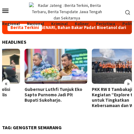
Skip
Mobile
to
content
Menu
Regional
Nasional
Kriminal
Kuliner
Peristiwa
Politi
ndip Luncurkan GENARI, Bahan Bakar Padat Bioetanol dari Limba
Berita Terkini
HEADLINES
«
»
Gubernur Luthfi Tunjuk Eko
PKK RW 8 Tambakaji Gelar
Sapto Purnomo Jadi Plt
Kegiatan “Explore to Bromo”
Bupati Sukoharjo.
untuk Tingkatkan
Kebersamaan dan Wawasan
TAG:
GENGSTER SEMARANG