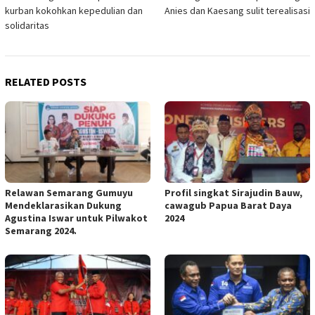
navigation
kurban kokohkan kepedulian dan
Anies dan Kaesang sulit terealisasi
solidaritas
RELATED POSTS
Relawan Semarang Gumuyu
Profil singkat Sirajudin Bauw,
Mendeklarasikan Dukung
cawagub Papua Barat Daya
Agustina Iswar untuk Pilwakot
2024
Semarang 2024.