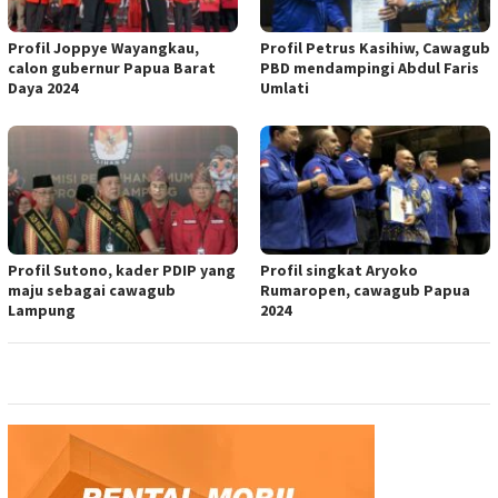
Profil Joppye Wayangkau,
Profil Petrus Kasihiw, Cawagub
calon gubernur Papua Barat
PBD mendampingi Abdul Faris
Daya 2024
Umlati
Profil Sutono, kader PDIP yang
Profil singkat Aryoko
maju sebagai cawagub
Rumaropen, cawagub Papua
Lampung
2024