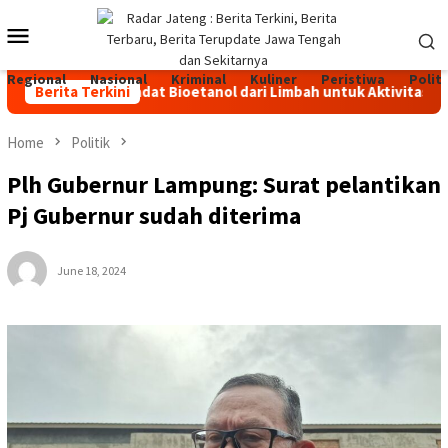
Skip
Mobile
to
content
Menu
Regional
Nasional
Kriminal
Kuliner
Peristiwa
Politi
ahan Bakar Padat Bioetanol dari Limbah untuk Aktivitas Outdoo
Berita Terkini
Home
Politik
Plh Gubernur Lampung: Surat pelantikan
Pj Gubernur sudah diterima
June 18, 2024