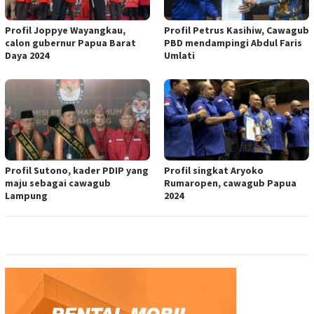
Profil Joppye Wayangkau,
Profil Petrus Kasihiw, Cawagub
calon gubernur Papua Barat
PBD mendampingi Abdul Faris
Daya 2024
Umlati
Profil Sutono, kader PDIP yang
Profil singkat Aryoko
maju sebagai cawagub
Rumaropen, cawagub Papua
Lampung
2024