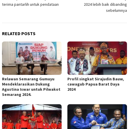
navigation
terima pantarlih untuk pendataan
2024 lebih baik dibanding
sebelumnya
RELATED POSTS
Relawan Semarang Gumuyu
Profil singkat Sirajudin Bauw,
Mendeklarasikan Dukung
cawagub Papua Barat Daya
Agustina Iswar untuk Pilwakot
2024
Semarang 2024.