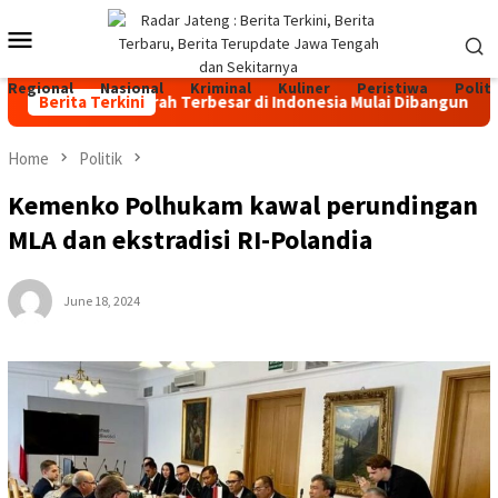
Skip
Mobile
to
content
Menu
Regional
Nasional
Kriminal
Kuliner
Peristiwa
Politi
ernakan Sapi Perah Terbesar di Indonesia Mulai Dibangun di Jate
Berita Terkini
Home
Politik
Kemenko Polhukam kawal perundingan
MLA dan ekstradisi RI-Polandia
June 18, 2024