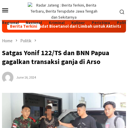
Skip
Mobile
to
content
Menu
Regional
Nasional
Kriminal
Kuliner
Peristiwa
Politi
ahan Bakar Padat Bioetanol dari Limbah untuk Aktivitas Outdoo
Berita Terkini
Home
Politik
Satgas Yonif 122/TS dan BNN Papua
gagalkan transaksi ganja di Arso
June 16, 2024