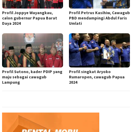
Profil Joppye Wayangkau,
Profil Petrus Kasihiw, Cawagub
calon gubernur Papua Barat
PBD mendampingi Abdul Faris
Daya 2024
Umlati
Profil Sutono, kader PDIP yang
Profil singkat Aryoko
maju sebagai cawagub
Rumaropen, cawagub Papua
Lampung
2024