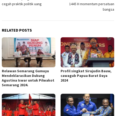
navigation
cegah praktik politik uang
1445 H momentum persatuan
bangsa
RELATED POSTS
Relawan Semarang Gumuyu
Profil singkat Sirajudin Bauw,
Mendeklarasikan Dukung
cawagub Papua Barat Daya
Agustina Iswar untuk Pilwakot
2024
Semarang 2024.