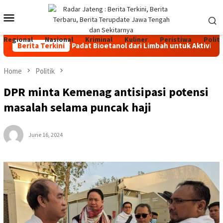
Skip
Mobile
to
content
Menu
Regional
Nasional
Kriminal
Kuliner
Peristiwa
Politi
, Bahan Bakar Padat Bioetanol dari Limbah untuk Aktivitas Outd
Berita Terkini
Home
Politik
DPR minta Kemenag antisipasi potensi
masalah selama puncak haji
June 16, 2024