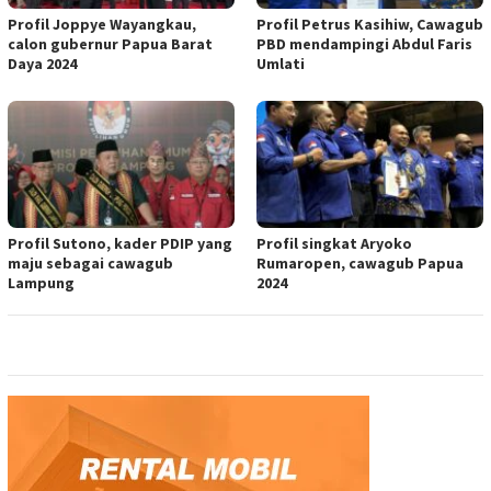
Profil Joppye Wayangkau,
Profil Petrus Kasihiw, Cawagub
calon gubernur Papua Barat
PBD mendampingi Abdul Faris
Daya 2024
Umlati
Profil Sutono, kader PDIP yang
Profil singkat Aryoko
maju sebagai cawagub
Rumaropen, cawagub Papua
Lampung
2024