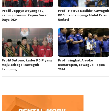
Profil Joppye Wayangkau,
Profil Petrus Kasihiw, Cawagub
calon gubernur Papua Barat
PBD mendampingi Abdul Faris
Daya 2024
Umlati
Profil Sutono, kader PDIP yang
Profil singkat Aryoko
maju sebagai cawagub
Rumaropen, cawagub Papua
Lampung
2024