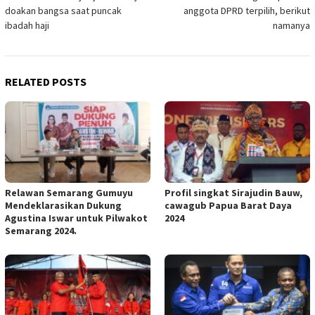
navigation
doakan bangsa saat puncak
anggota DPRD terpilih, berikut
ibadah haji
namanya
RELATED POSTS
Relawan Semarang Gumuyu
Profil singkat Sirajudin Bauw,
Mendeklarasikan Dukung
cawagub Papua Barat Daya
Agustina Iswar untuk Pilwakot
2024
Semarang 2024.