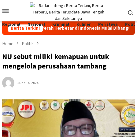
Skip
Mobile
to
content
Menu
Regional
Nasional
Kriminal
Kuliner
Peristiwa
Politi
ternakan Sapi Perah Terbesar di Indonesia Mulai Dibangun di Jat
Berita Terkini
Home
Politik
NU sebut miliki kemapuan untuk
mengelola perusahaan tambang
June 14, 2024