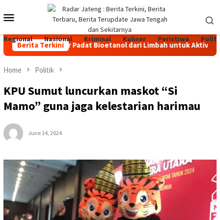
Skip
Mobile
to
content
Menu
Regional
Nasional
Kriminal
Kuliner
Peristiwa
Politi
, Bahan Bakar Padat Bioetanol dari Limbah untuk Aktivitas Out
Berita Terkini
Home
Politik
KPU Sumut luncurkan maskot “Si
Mamo” guna jaga kelestarian harimau
June 14, 2024