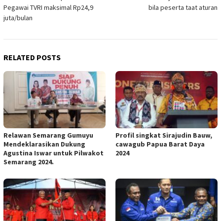
navigation
Pegawai TVRI maksimal Rp24,9
bila peserta taat aturan
juta/bulan
RELATED POSTS
Relawan Semarang Gumuyu
Profil singkat Sirajudin Bauw,
Mendeklarasikan Dukung
cawagub Papua Barat Daya
Agustina Iswar untuk Pilwakot
2024
Semarang 2024.