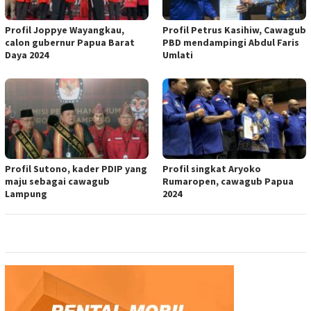
Profil Joppye Wayangkau,
Profil Petrus Kasihiw, Cawagub
calon gubernur Papua Barat
PBD mendampingi Abdul Faris
Daya 2024
Umlati
Profil Sutono, kader PDIP yang
Profil singkat Aryoko
maju sebagai cawagub
Rumaropen, cawagub Papua
Lampung
2024