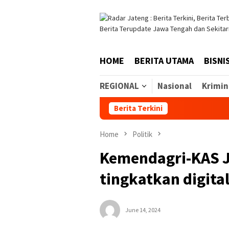
Skip
to
content
HOME
BERITA UTAMA
BISNI
REGIONAL
Nasional
Krimin
Berita Terkini
Home
Politik
Kemendagri-KAS J
tingkatkan digita
June 14, 2024