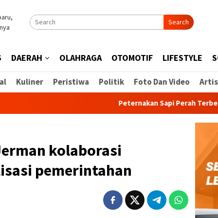
Search
S
DAERAH
OLAHRAGA
OTOMOTIF
LIFESTYLE
S
al
Kuliner
Peristiwa
Politik
Foto Dan Video
Artis
Peternakan Sapi Perah Terbesar di Ind
erman kolaborasi
lisasi pemerintahan