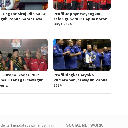
l singkat Sirajudin Bauw,
Profil Joppye Wayangkau,
gub Papua Barat Daya
calon gubernur Papua Barat
Daya 2024
il Sutono, kader PDIP
Profil singkat Aryoko
 maju sebagai cawagub
Rumaropen, cawagub Papua
pung
2024
SOCIAL NETWORK