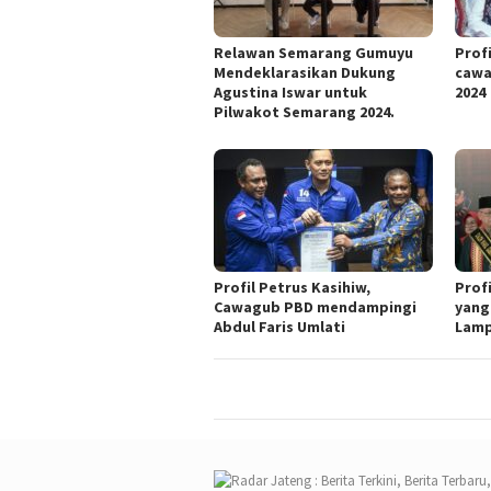
Relawan Semarang Gumuyu
Profi
Mendeklarasikan Dukung
cawa
Agustina Iswar untuk
2024
Pilwakot Semarang 2024.
Profil Petrus Kasihiw,
Prof
Cawagub PBD mendampingi
yang
Abdul Faris Umlati
Lam