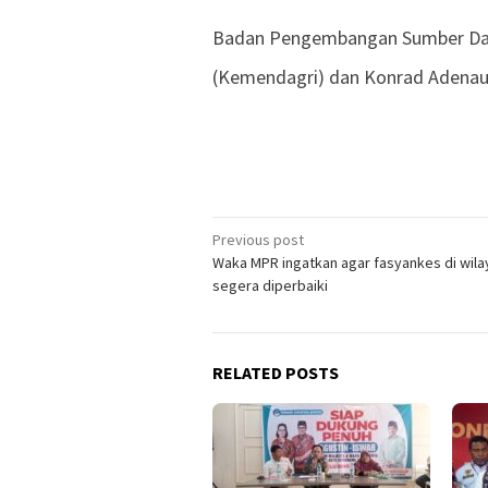
Badan Pengembangan Sumber Day
(Kemendagri) dan Konrad Adenaue
Previous post
Post
Waka MPR ingatkan agar fasyankes di wila
navigation
segera diperbaiki
RELATED POSTS