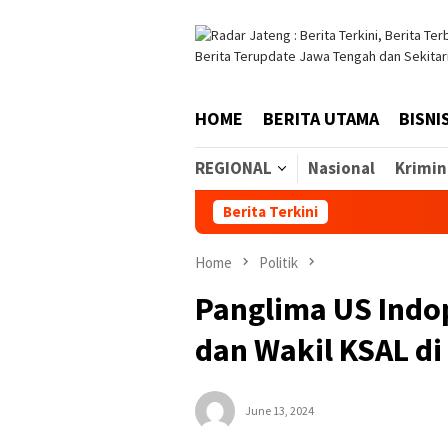
Skip
to
content
HOME
BERITA UTAMA
BISNI
REGIONAL
Nasional
Krimin
Berita Terkini
Home
Politik
Panglima US Ind
dan Wakil KSAL di
June 13, 2024