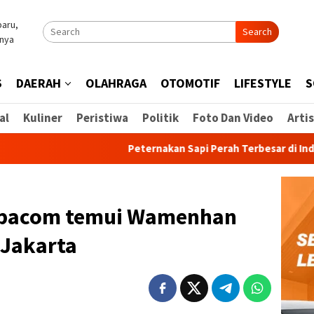
Search
S
DAERAH
OLAHRAGA
OTOMOTIF
LIFESTYLE
S
al
Kuliner
Peristiwa
Politik
Foto Dan Video
Artis
Peternakan Sapi Perah Terbesar di Indonesia Mul
opacom temui Wamenhan
 Jakarta