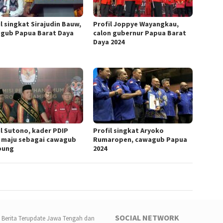
l singkat Sirajudin Bauw,
Profil Joppye Wayangkau,
gub Papua Barat Daya
calon gubernur Papua Barat
Daya 2024
il Sutono, kader PDIP
Profil singkat Aryoko
 maju sebagai cawagub
Rumaropen, cawagub Papua
pung
2024
SOCIAL NETWORK