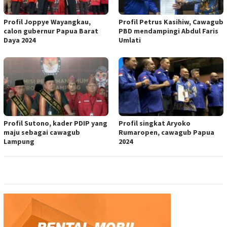
Profil Joppye Wayangkau,
Profil Petrus Kasihiw, Cawagub
calon gubernur Papua Barat
PBD mendampingi Abdul Faris
Daya 2024
Umlati
Profil Sutono, kader PDIP yang
Profil singkat Aryoko
maju sebagai cawagub
Rumaropen, cawagub Papua
Lampung
2024