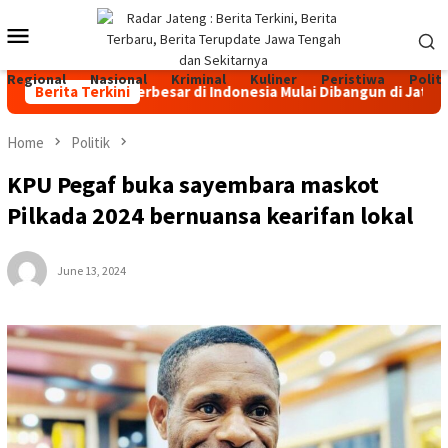
Skip
Mobile
to
content
Menu
Regional
Nasional
Kriminal
Kuliner
Peristiwa
Politi
 Sapi Perah Terbesar di Indonesia Mulai Dibangun di Jateng, In
Berita Terkini
Home
Politik
KPU Pegaf buka sayembara maskot
Pilkada 2024 bernuansa kearifan lokal
June 13, 2024