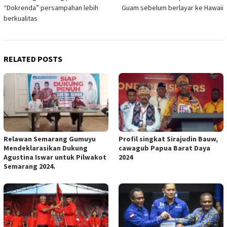
navigation
“Dokrenda” persampahan lebih
Guam sebelum berlayar ke Hawaii
berkualitas
RELATED POSTS
Relawan Semarang Gumuyu
Profil singkat Sirajudin Bauw,
Mendeklarasikan Dukung
cawagub Papua Barat Daya
Agustina Iswar untuk Pilwakot
2024
Semarang 2024.