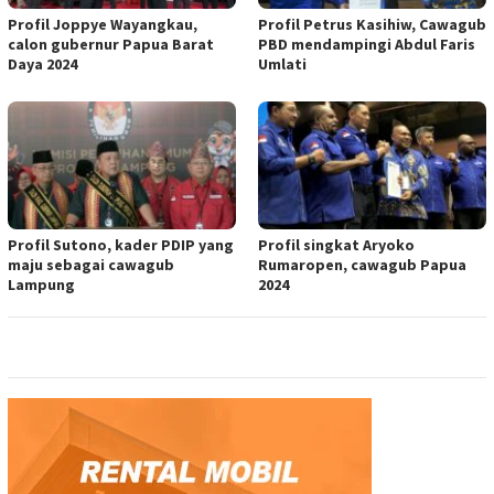
Profil Joppye Wayangkau,
Profil Petrus Kasihiw, Cawagub
calon gubernur Papua Barat
PBD mendampingi Abdul Faris
Daya 2024
Umlati
Profil Sutono, kader PDIP yang
Profil singkat Aryoko
maju sebagai cawagub
Rumaropen, cawagub Papua
Lampung
2024