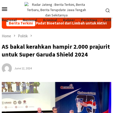
Skip
Mobile
to
content
Menu
Regional
Nasional
Kriminal
Kuliner
Peristiwa
Politi
 Bahan Bakar Padat Bioetanol dari Limbah untuk Aktivitas Outd
Berita Terkini
Home
Politik
AS bakal kerahkan hampir 2.000 prajurit
untuk Super Garuda Shield 2024
June 12, 2024