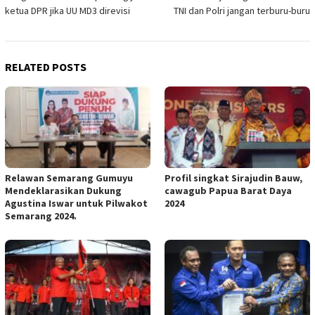
navigation
ketua DPR jika UU MD3 direvisi
TNI dan Polri jangan terburu-buru
RELATED POSTS
Relawan Semarang Gumuyu
Profil singkat Sirajudin Bauw,
Mendeklarasikan Dukung
cawagub Papua Barat Daya
Agustina Iswar untuk Pilwakot
2024
Semarang 2024.