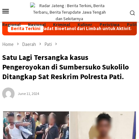
Skip
Mobile
to
content
Menu
Regional
Nasional
Kriminal
Kuliner
Peristiwa
Politi
han Bakar Padat Bioetanol dari Limbah untuk Aktivitas Outdoor
Berita Terkini
Home
Daerah
Pati
Satu Lagi Tersangka kasus
Pengeroyokan di Sumbersuko Sukolilo
Ditangkap Sat Reskrim Polresta Pati.
June 11, 2024