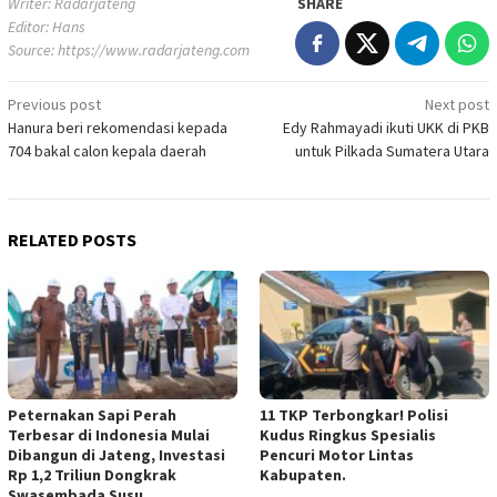
Writer: Radarjateng
SHARE
Editor: Hans
Source:
https://www.radarjateng.com
Previous post
Next post
Post
Hanura beri rekomendasi kepada
Edy Rahmayadi ikuti UKK di PKB
navigation
704 bakal calon kepala daerah
untuk Pilkada Sumatera Utara
RELATED POSTS
Peternakan Sapi Perah
11 TKP Terbongkar! Polisi
Terbesar di Indonesia Mulai
Kudus Ringkus Spesialis
Dibangun di Jateng, Investasi
Pencuri Motor Lintas
Rp 1,2 Triliun Dongkrak
Kabupaten.
Swasembada Susu