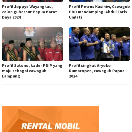
Profil Joppye Wayangkau,
Profil Petrus Kasihiw, Cawagub
calon gubernur Papua Barat
PBD mendampingi Abdul Faris
Daya 2024
Umlati
Profil Sutono, kader PDIP yang
Profil singkat Aryoko
maju sebagai cawagub
Rumaropen, cawagub Papua
Lampung
2024