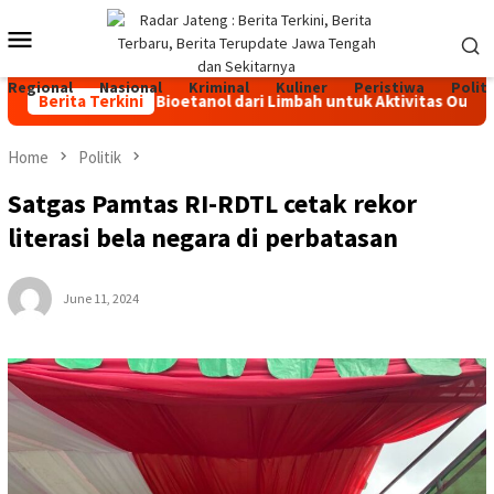
Skip
Mobile
to
content
Menu
Regional
Nasional
Kriminal
Kuliner
Peristiwa
Politi
 Bakar Padat Bioetanol dari Limbah untuk Aktivitas Outdoor
Berita Terkini
Home
Politik
Satgas Pamtas RI-RDTL cetak rekor
literasi bela negara di perbatasan
June 11, 2024