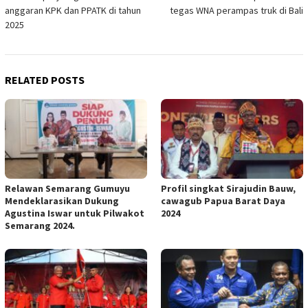
navigation
anggaran KPK dan PPATK di tahun
tegas WNA perampas truk di Bali
2025
RELATED POSTS
Relawan Semarang Gumuyu
Profil singkat Sirajudin Bauw,
Mendeklarasikan Dukung
cawagub Papua Barat Daya
Agustina Iswar untuk Pilwakot
2024
Semarang 2024.