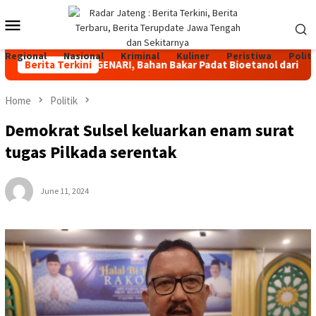
Skip
Mobile
to
content
Menu
Regional
Nasional
Kriminal
Kuliner
Peristiwa
Politi
p Luncurkan GENARI, Bahan Bakar Padat Bioetanol dari Limbah u
Berita Terkini
Home
Politik
Demokrat Sulsel keluarkan enam surat
tugas Pilkada serentak
June 11, 2024