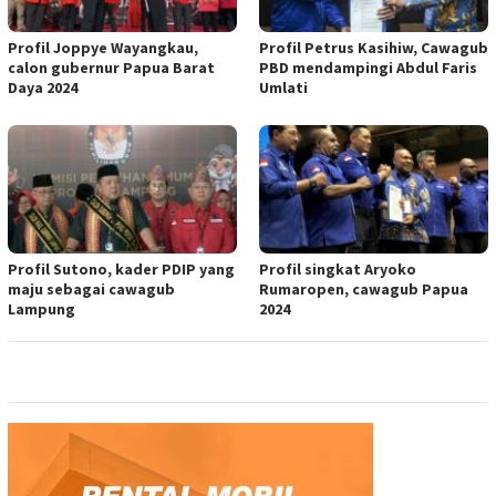
Profil Joppye Wayangkau,
Profil Petrus Kasihiw, Cawagub
calon gubernur Papua Barat
PBD mendampingi Abdul Faris
Daya 2024
Umlati
Profil Sutono, kader PDIP yang
Profil singkat Aryoko
maju sebagai cawagub
Rumaropen, cawagub Papua
Lampung
2024