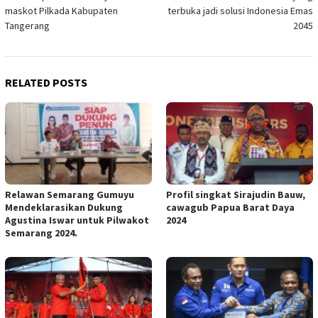
navigation
maskot Pilkada Kabupaten
terbuka jadi solusi Indonesia Emas
Tangerang
2045
RELATED POSTS
Relawan Semarang Gumuyu
Profil singkat Sirajudin Bauw,
Mendeklarasikan Dukung
cawagub Papua Barat Daya
Agustina Iswar untuk Pilwakot
2024
Semarang 2024.