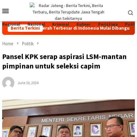
Skip
Mobile
to
content
Menu
Regional
Nasional
Kriminal
Kuliner
Peristiwa
Politi
ernakan Sapi Perah Terbesar di Indonesia Mulai Dibangun di Jat
Berita Terkini
Home
Politik
Pansel KPK serap aspirasi LSM-mantan
pimpinan untuk seleksi capim
June 10, 2024