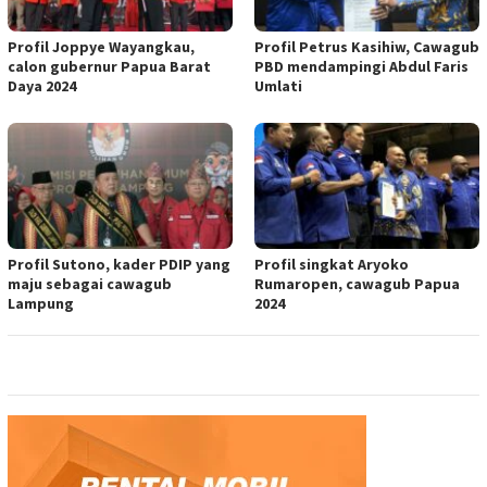
Profil Joppye Wayangkau,
Profil Petrus Kasihiw, Cawagub
calon gubernur Papua Barat
PBD mendampingi Abdul Faris
Daya 2024
Umlati
Profil Sutono, kader PDIP yang
Profil singkat Aryoko
maju sebagai cawagub
Rumaropen, cawagub Papua
Lampung
2024