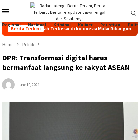
Skip
Mobile
to
content
Menu
Regional
Nasional
Kriminal
Kuliner
Peristiwa
Politi
nakan Sapi Perah Terbesar di Indonesia Mulai Dibangun di Jaten
Berita Terkini
Home
Politik
DPR: Transformasi digital harus
bermanfaat langsung ke rakyat ASEAN
June 10, 2024