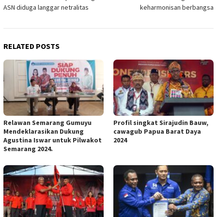
navigation
ASN diduga langgar netralitas
keharmonisan berbangsa
RELATED POSTS
Relawan Semarang Gumuyu
Profil singkat Sirajudin Bauw,
Mendeklarasikan Dukung
cawagub Papua Barat Daya
Agustina Iswar untuk Pilwakot
2024
Semarang 2024.