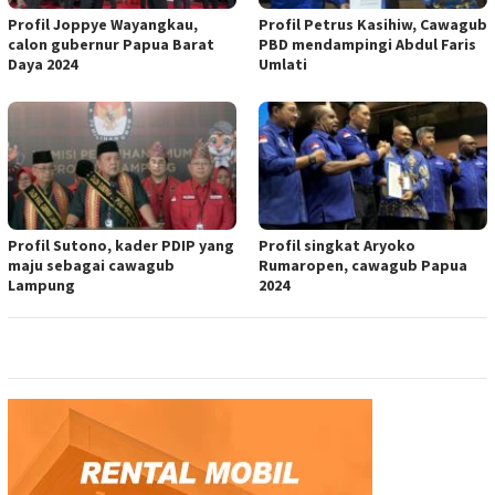
Profil Joppye Wayangkau,
Profil Petrus Kasihiw, Cawagub
calon gubernur Papua Barat
PBD mendampingi Abdul Faris
Daya 2024
Umlati
Profil Sutono, kader PDIP yang
Profil singkat Aryoko
maju sebagai cawagub
Rumaropen, cawagub Papua
Lampung
2024