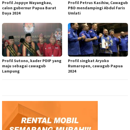
Profil Joppye Wayangkau,
Profil Petrus Kasihiw, Cawagub
calon gubernur Papua Barat
PBD mendampingi Abdul Faris
Daya 2024
Umlati
Profil Sutono, kader PDIP yang
Profil singkat Aryoko
maju sebagai cawagub
Rumaropen, cawagub Papua
Lampung
2024