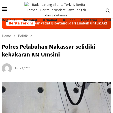
Skip
Mobile
to
content
Menu
Regional
Nasional
Kriminal
Kuliner
Peristiwa
Politi
RI, Bahan Bakar Padat Bioetanol dari Limbah untuk Aktivitas O
Berita Terkini
Home
Politik
Polres Pelabuhan Makassar selidiki
kebakaran KM Umsini
June 9, 2024