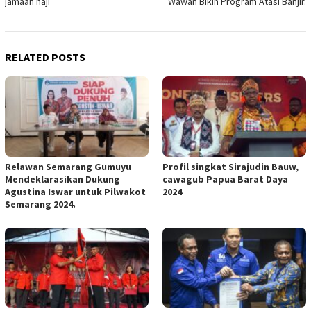
jamaah haji
Wawan Bikin Program Atasi Banjir.
RELATED POSTS
Relawan Semarang Gumuyu
Profil singkat Sirajudin Bauw,
Mendeklarasikan Dukung
cawagub Papua Barat Daya
Agustina Iswar untuk Pilwakot
2024
Semarang 2024.