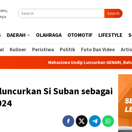
Search
S
DAERAH
OLAHRAGA
OTOMOTIF
LIFESTYLE
S
al
Kuliner
Peristiwa
Politik
Foto Dan Video
Artis
Mahasiswa Undip Luncurkan GENARI, Bahan Bakar Pad
luncurkan Si Suban sebagai
024