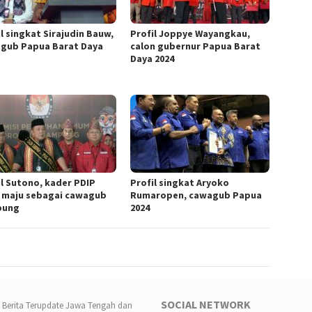
l singkat Sirajudin Bauw,
Profil Joppye Wayangkau,
gub Papua Barat Daya
calon gubernur Papua Barat
Daya 2024
il Sutono, kader PDIP
Profil singkat Aryoko
 maju sebagai cawagub
Rumaropen, cawagub Papua
pung
2024
SOCIAL NETWORK