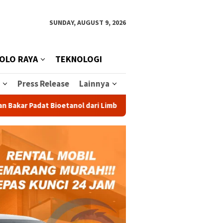
SUNDAY, AUGUST 9, 2026
OLO RAYA
TEKNOLOGI
Press Release
Lainnya
at Bioetanol dari Limbah untuk Aktivitas Outdoor
Peter