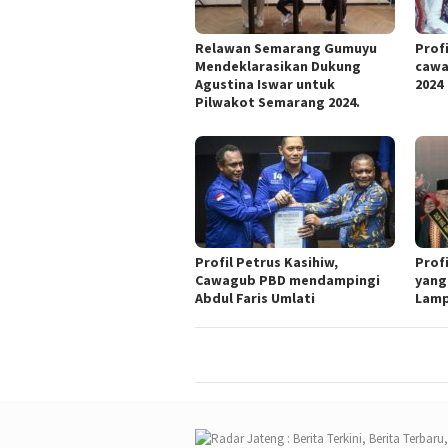
Relawan Semarang Gumuyu
Profi
Mendeklarasikan Dukung
cawa
Agustina Iswar untuk
2024
Pilwakot Semarang 2024.
Profil Petrus Kasihiw,
Prof
Cawagub PBD mendampingi
yang
Abdul Faris Umlati
Lam