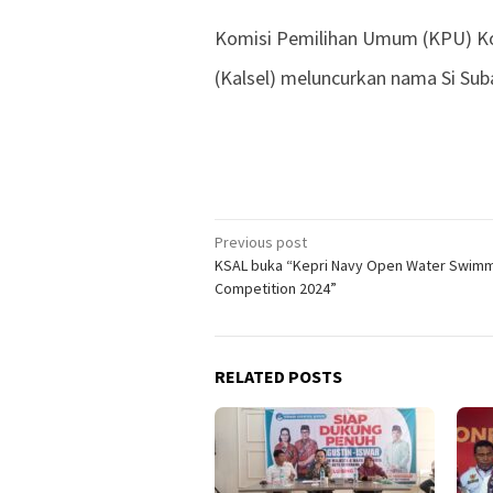
Komisi Pemilihan Umum (KPU) Kot
(Kalsel) meluncurkan nama Si Su
Previous post
Post
KSAL buka “Kepri Navy Open Water Swim
navigation
Competition 2024”
RELATED POSTS