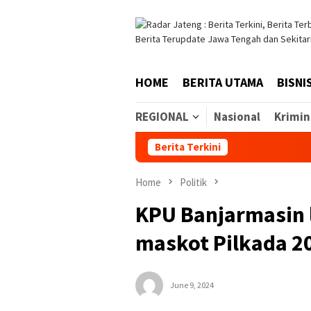
Skip
to
content
HOME
BERITA UTAMA
BISNI
REGIONAL
Nasional
Krimin
Berita Terkini
Home
Politik
KPU Banjarmasin 
maskot Pilkada 2
June 9, 2024