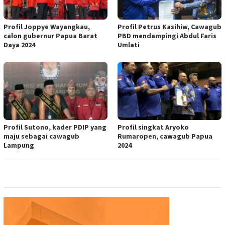
Profil Joppye Wayangkau,
Profil Petrus Kasihiw, Cawagub
calon gubernur Papua Barat
PBD mendampingi Abdul Faris
Daya 2024
Umlati
Profil Sutono, kader PDIP yang
Profil singkat Aryoko
maju sebagai cawagub
Rumaropen, cawagub Papua
Lampung
2024