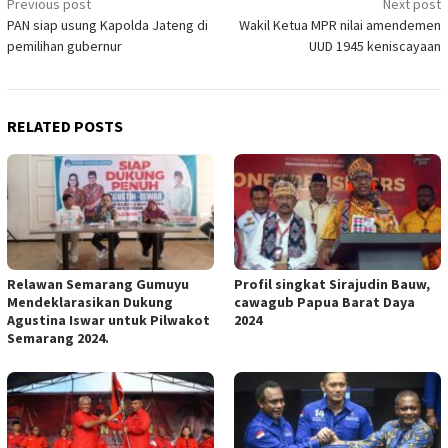
Previous post
Next post
Post
PAN siap usung Kapolda Jateng di
Wakil Ketua MPR nilai amendemen
navigation
pemilihan gubernur
UUD 1945 keniscayaan
RELATED POSTS
Relawan Semarang Gumuyu
Profil singkat Sirajudin Bauw,
Mendeklarasikan Dukung
cawagub Papua Barat Daya
Agustina Iswar untuk Pilwakot
2024
Semarang 2024.