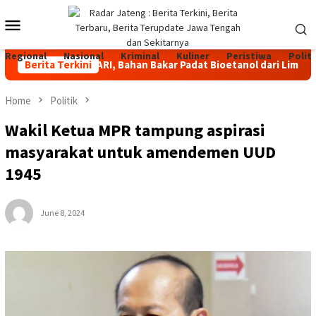
Skip
Mobile
to
content
Menu
Regional
Nasional
Kriminal
Kuliner
Peristiwa
Politi
uncurkan GENARI, Bahan Bakar Padat Bioetanol dari Limbah untuk
Berita Terkini
Home
Politik
Wakil Ketua MPR tampung aspirasi
masyarakat untuk amendemen UUD
1945
June 8, 2024