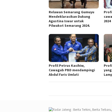
Relawan Semarang Gumuyu
Profi
Mendeklarasikan Dukung
cawa
Agustina Iswar untuk
2024
Pilwakot Semarang 2024.
Profil Petrus Kasihiw,
Prof
Cawagub PBD mendampingi
yang
Abdul Faris Umlati
Lam