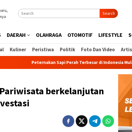
Search
S
DAERAH
OLAHRAGA
OTOMOTIF
LIFESTYLE
S
al
Kuliner
Peristiwa
Politik
Foto Dan Video
Artis
Peternakan Sapi Perah Terbesar di Indonesia Mulai Diba
Pariwisata berkelanjutan
vestasi