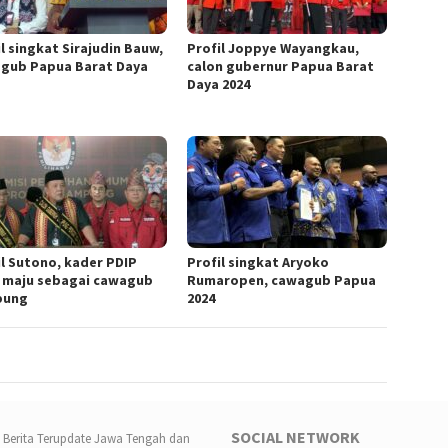
l singkat Sirajudin Bauw,
Profil Joppye Wayangkau,
gub Papua Barat Daya
calon gubernur Papua Barat
Daya 2024
il Sutono, kader PDIP
Profil singkat Aryoko
 maju sebagai cawagub
Rumaropen, cawagub Papua
pung
2024
SOCIAL NETWORK