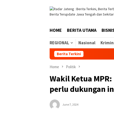
Skip
to
content
HOME
BERITA UTAMA
BISNI
REGIONAL
Nasional
Krimin
Berita Terkini
Home
Politik
Wakil Ketua MPR: 
perlu dukungan in
June 7, 2024