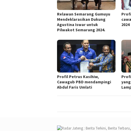
Relawan Semarang Gumuyu
Profi
Mendeklarasikan Dukung
cawa
Agustina Iswar untuk
2024
Pilwakot Semarang 2024.
Profil Petrus Kasihiw,
Prof
Cawagub PBD mendampingi
yang
Abdul Faris Umlati
Lam