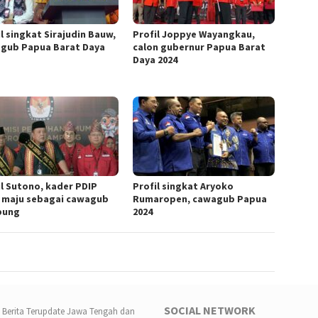
l singkat Sirajudin Bauw,
Profil Joppye Wayangkau,
gub Papua Barat Daya
calon gubernur Papua Barat
Daya 2024
il Sutono, kader PDIP
Profil singkat Aryoko
 maju sebagai cawagub
Rumaropen, cawagub Papua
pung
2024
SOCIAL NETWORK