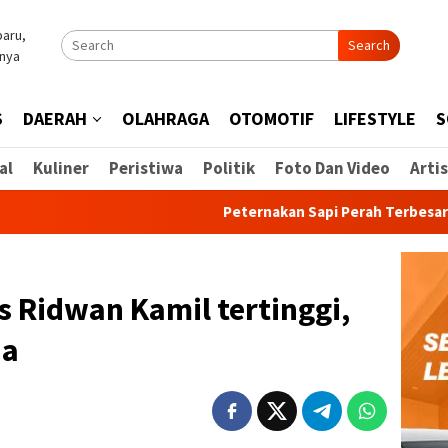
Search
S
DAERAH
OLAHRAGA
OTOMOTIF
LIFESTYLE
S
al
Kuliner
Peristiwa
Politik
Foto Dan Video
Artis
Peternakan Sapi Perah Terbesar di Indon
s Ridwan Kamil tertinggi,
ua