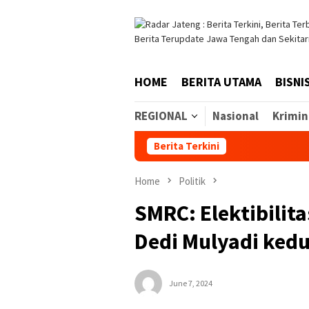
Skip
to
content
HOME
BERITA UTAMA
BISNI
REGIONAL
Nasional
Krimin
Berita Terkini
Home
Politik
SMRC: Elektibilita
Dedi Mulyadi ked
June 7, 2024