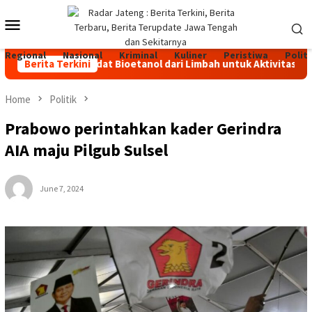
Skip
Mobile
to
content
Menu
Regional
Nasional
Kriminal
Kuliner
Peristiwa
Politi
ahan Bakar Padat Bioetanol dari Limbah untuk Aktivitas Outdoor
Berita Terkini
Home
Politik
Prabowo perintahkan kader Gerindra
AIA maju Pilgub Sulsel
June 7, 2024