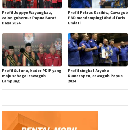
Profil Joppye Wayangkau,
Profil Petrus Kasihiw, Cawagub
calon gubernur Papua Barat
PBD mendampingi Abdul Faris
Daya 2024
Umlati
Profil Sutono, kader PDIP yang
Profil singkat Aryoko
maju sebagai cawagub
Rumaropen, cawagub Papua
Lampung
2024