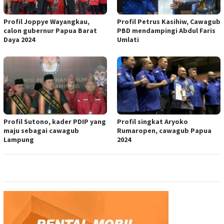
Profil Joppye Wayangkau,
Profil Petrus Kasihiw, Cawagub
calon gubernur Papua Barat
PBD mendampingi Abdul Faris
Daya 2024
Umlati
Profil Sutono, kader PDIP yang
Profil singkat Aryoko
maju sebagai cawagub
Rumaropen, cawagub Papua
Lampung
2024