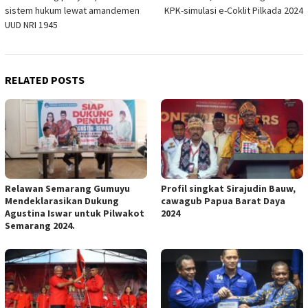
navigation
sistem hukum lewat amandemen
KPK-simulasi e-Coklit Pilkada 2024
UUD NRI 1945
RELATED POSTS
Relawan Semarang Gumuyu
Profil singkat Sirajudin Bauw,
Mendeklarasikan Dukung
cawagub Papua Barat Daya
Agustina Iswar untuk Pilwakot
2024
Semarang 2024.