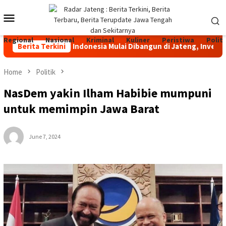
Skip
Mobile
to
content
Menu
Regional
Nasional
Kriminal
Kuliner
Peristiwa
Politi
ah Terbesar di Indonesia Mulai Dibangun di Jateng, Investasi R
Berita Terkini
Home
Politik
NasDem yakin Ilham Habibie mumpuni
untuk memimpin Jawa Barat
June 7, 2024