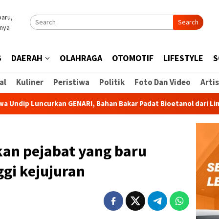
Search
S
DAERAH
OLAHRAGA
OTOMOTIF
LIFESTYLE
S
al
Kuliner
Peristiwa
Politik
Foto Dan Video
Artis
ncurkan GENARI, Bahan Bakar Padat Bioetanol dari Limbah untuk 
kan pejabat yang baru
ggi kejujuran