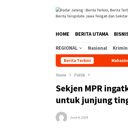
Skip
to
content
HOME
BERITA UTAMA
BISNI
REGIONAL
Nasional
Krimin
Berita Terkini
Mahasiswa Undip Lu
Home
Politik
Sekjen MPR ingat
untuk junjung tin
June 6, 2024