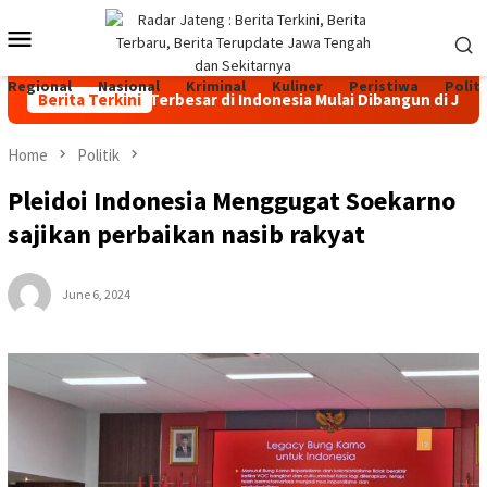
Skip
Mobile
to
content
Menu
Regional
Nasional
Kriminal
Kuliner
Peristiwa
Politi
an Sapi Perah Terbesar di Indonesia Mulai Dibangun di Jateng, I
Berita Terkini
Home
Politik
Pleidoi Indonesia Menggugat Soekarno
sajikan perbaikan nasib rakyat
June 6, 2024