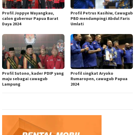
Profil Joppye Wayangkau,
Profil Petrus Kasihiw, Cawagub
calon gubernur Papua Barat
PBD mendampingi Abdul Faris
Daya 2024
Umlati
Profil Sutono, kader PDIP yang
Profil singkat Aryoko
maju sebagai cawagub
Rumaropen, cawagub Papua
Lampung
2024