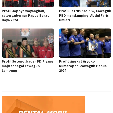
Profil Joppye Wayangkau,
Profil Petrus Kasihiw, Cawagub
calon gubernur Papua Barat
PBD mendampingi Abdul Faris
Daya 2024
Umlati
Profil Sutono, kader PDIP yang
Profil singkat Aryoko
maju sebagai cawagub
Rumaropen, cawagub Papua
Lampung
2024