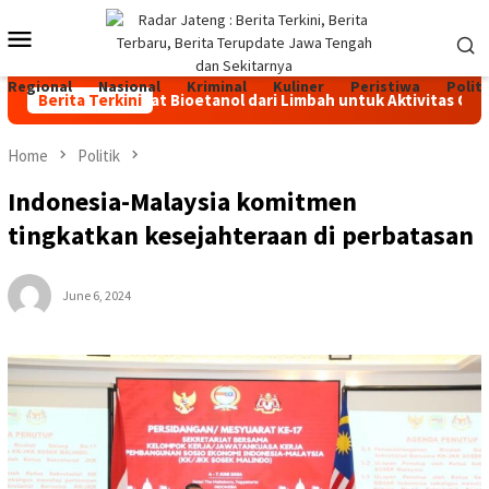
Skip
Mobile
to
content
Menu
Regional
Nasional
Kriminal
Kuliner
Peristiwa
Politi
an Bakar Padat Bioetanol dari Limbah untuk Aktivitas Outdoor
Berita Terkini
Home
Politik
Indonesia-Malaysia komitmen
tingkatkan kesejahteraan di perbatasan
June 6, 2024