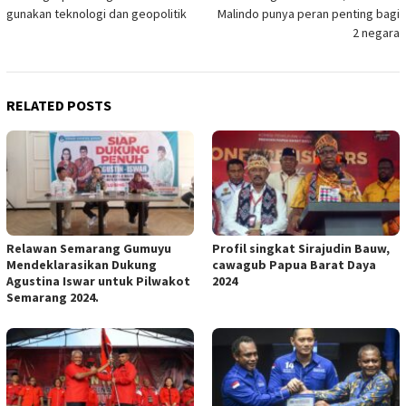
navigation
gunakan teknologi dan geopolitik
Malindo punya peran penting bagi
2 negara
RELATED POSTS
Relawan Semarang Gumuyu
Profil singkat Sirajudin Bauw,
Mendeklarasikan Dukung
cawagub Papua Barat Daya
Agustina Iswar untuk Pilwakot
2024
Semarang 2024.