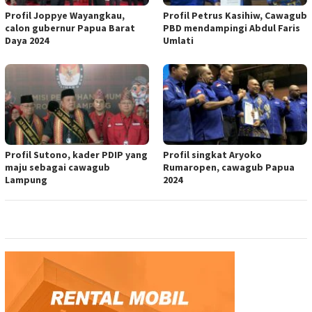
Profil Joppye Wayangkau,
Profil Petrus Kasihiw, Cawagub
calon gubernur Papua Barat
PBD mendampingi Abdul Faris
Daya 2024
Umlati
Profil Sutono, kader PDIP yang
Profil singkat Aryoko
maju sebagai cawagub
Rumaropen, cawagub Papua
Lampung
2024