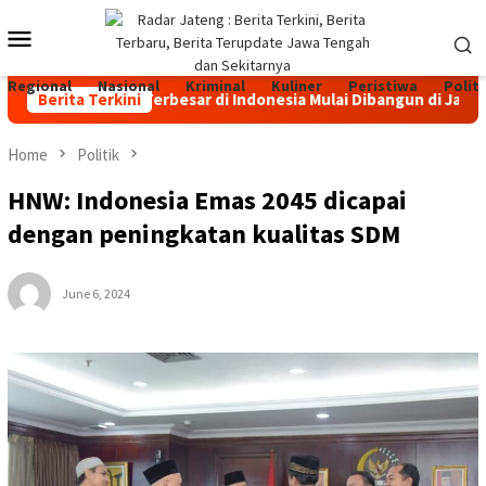
Skip
Mobile
to
content
Menu
Regional
Nasional
Kriminal
Kuliner
Peristiwa
Politi
n Sapi Perah Terbesar di Indonesia Mulai Dibangun di Jateng, I
Berita Terkini
Home
Politik
HNW: Indonesia Emas 2045 dicapai
dengan peningkatan kualitas SDM
June 6, 2024