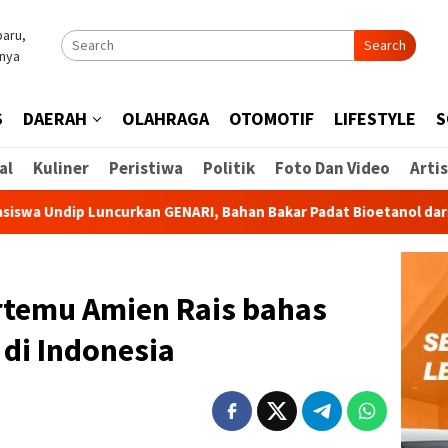
Search
S
DAERAH
OLAHRAGA
OTOMOTIF
LIFESTYLE
S
al
Kuliner
Peristiwa
Politik
Foto Dan Video
Artis
 Luncurkan GENARI, Bahan Bakar Padat Bioetanol dari Limbah un
temu Amien Rais bahas
 di Indonesia