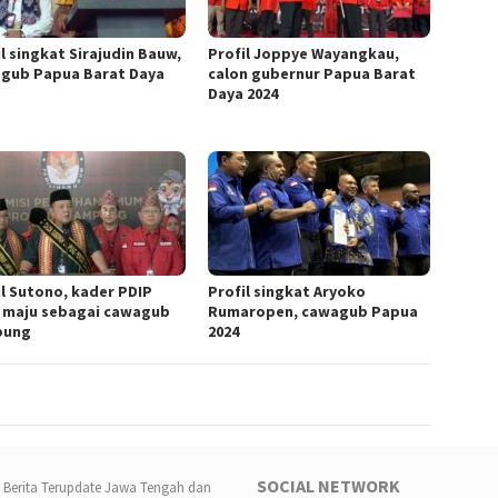
l singkat Sirajudin Bauw,
Profil Joppye Wayangkau,
gub Papua Barat Daya
calon gubernur Papua Barat
Daya 2024
il Sutono, kader PDIP
Profil singkat Aryoko
 maju sebagai cawagub
Rumaropen, cawagub Papua
pung
2024
SOCIAL NETWORK