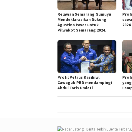
Relawan Semarang Gumuyu
Profi
Mendeklarasikan Dukung
cawa
Agustina Iswar untuk
2024
Pilwakot Semarang 2024.
Profil Petrus Kasihiw,
Prof
Cawagub PBD mendampingi
yang
Abdul Faris Umlati
Lam