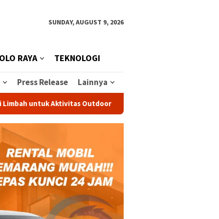
SUNDAY, AUGUST 9, 2026
OLO RAYA
TEKNOLOGI
Press Release
Lainnya
tuk Aktivitas Outdoor
Peternakan Sapi Perah Terbesar d