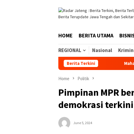
Skip
to
content
HOME
BERITA UTAMA
BISNI
REGIONAL
Nasional
Krimin
Berita Terkini
Mahasiswa Undip
Home
Politik
Pimpinan MPR ber
demokrasi terkini
June 5, 2024