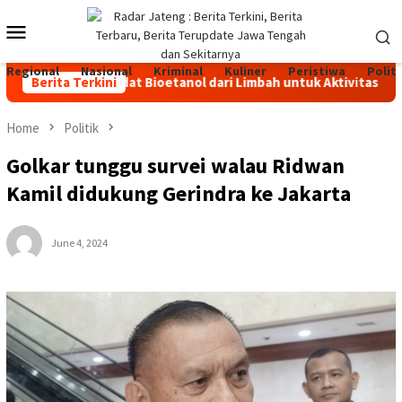
Skip
Mobile
to
content
Menu
Regional
Nasional
Kriminal
Kuliner
Peristiwa
Politi
han Bakar Padat Bioetanol dari Limbah untuk Aktivitas Outdoor
Berita Terkini
Home
Politik
Golkar tunggu survei walau Ridwan
Kamil didukung Gerindra ke Jakarta
June 4, 2024