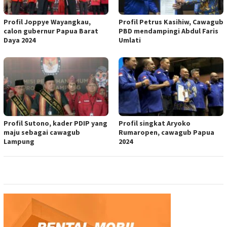
Profil Joppye Wayangkau,
Profil Petrus Kasihiw, Cawagub
calon gubernur Papua Barat
PBD mendampingi Abdul Faris
Daya 2024
Umlati
Profil Sutono, kader PDIP yang
Profil singkat Aryoko
maju sebagai cawagub
Rumaropen, cawagub Papua
Lampung
2024