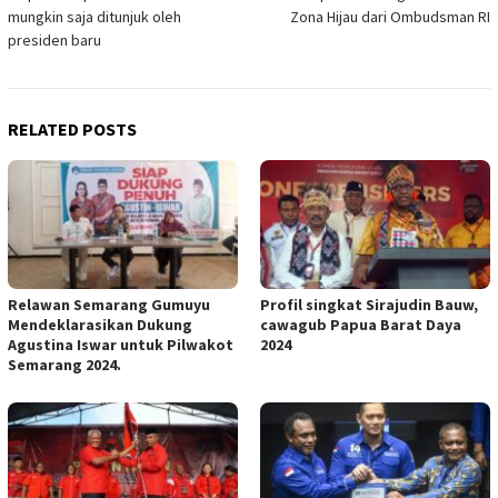
navigation
mungkin saja ditunjuk oleh
Zona Hijau dari Ombudsman RI
presiden baru
RELATED POSTS
Relawan Semarang Gumuyu
Profil singkat Sirajudin Bauw,
Mendeklarasikan Dukung
cawagub Papua Barat Daya
Agustina Iswar untuk Pilwakot
2024
Semarang 2024.