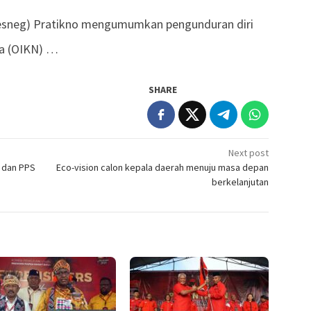
sesneg) Pratikno mengumumkan pengunduran diri
ra (OIKN) …
SHARE
Next post
 dan PPS
Eco-vision calon kepala daerah menuju masa depan
berkelanjutan