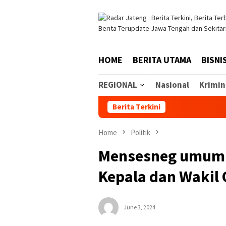
Skip
to
content
HOME
BERITA UTAMA
BISNI
REGIONAL
Nasional
Krimin
Berita Terkini
Mahasis
Home
Politik
Mensesneg umumk
Kepala dan Wakil 
June 3, 2024