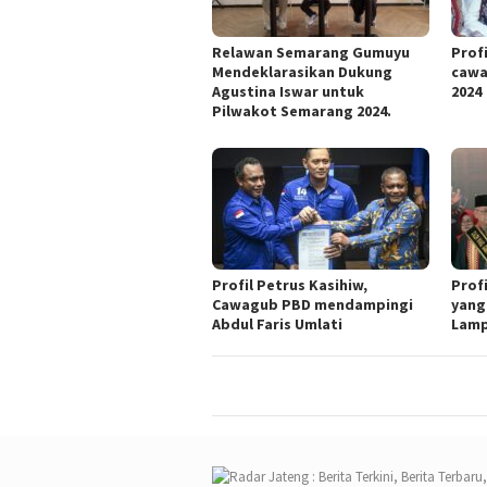
Relawan Semarang Gumuyu
Profi
Mendeklarasikan Dukung
cawa
Agustina Iswar untuk
2024
Pilwakot Semarang 2024.
Profil Petrus Kasihiw,
Prof
Cawagub PBD mendampingi
yang
Abdul Faris Umlati
Lam