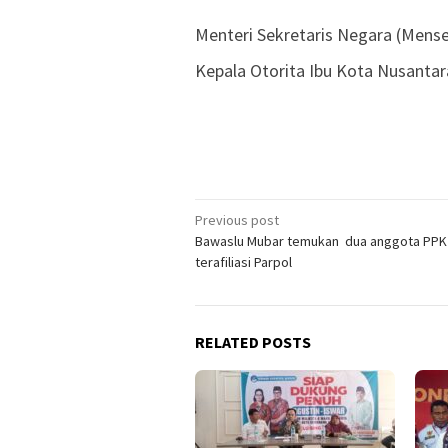
Menteri Sekretaris Negara (Men
Kepala Otorita Ibu Kota Nusanta
Previous post
Post
Bawaslu Mubar temukan dua anggota PPK
navigation
terafiliasi Parpol
RELATED POSTS