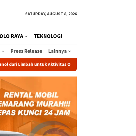
SATURDAY, AUGUST 8, 2026
OLO RAYA
TEKNOLOGI
Press Release
Lainnya
imbah untuk Aktivitas Outdoor
Peternakan Sapi Perah Ter