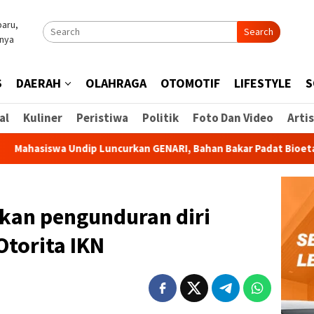
Search
S
DAERAH
OLAHRAGA
OTOMOTIF
LIFESTYLE
S
al
Kuliner
Peristiwa
Politik
Foto Dan Video
Artis
wa Undip Luncurkan GENARI, Bahan Bakar Padat Bioetanol dari L
an pengunduran diri
Otorita IKN