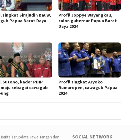
l singkat Sirajudin Bauw,
Profil Joppye Wayangkau,
gub Papua Barat Daya
calon gubernur Papua Barat
Daya 2024
il Sutono, kader PDIP
Profil singkat Aryoko
 maju sebagai cawagub
Rumaropen, cawagub Papua
pung
2024
SOCIAL NETWORK