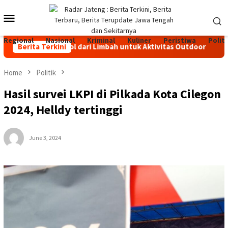
Skip
Mobile
to
content
Menu
Regional
Nasional
Kriminal
Kuliner
Peristiwa
Politi
adat Bioetanol dari Limbah untuk Aktivitas Outdoor
Berita Terkini
Pet
Home
Politik
Hasil survei LKPI di Pilkada Kota Cilegon
2024, Helldy tertinggi
June 3, 2024