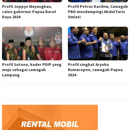
Profil Joppye Wayangkau,
Profil Petrus Kasihiw, Cawagub
calon gubernur Papua Barat
PBD mendampingi Abdul Faris
Daya 2024
Umlati
Profil Sutono, kader PDIP yang
Profil singkat Aryoko
maju sebagai cawagub
Rumaropen, cawagub Papua
Lampung
2024