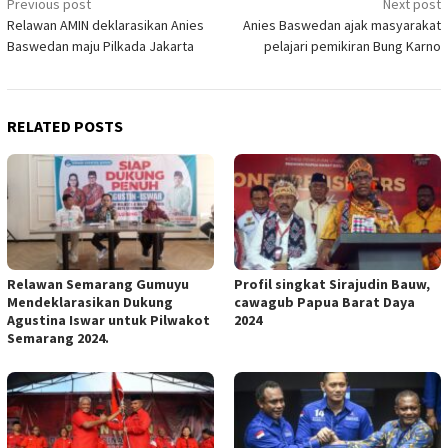
Previous post
Next post
Post
Relawan AMIN deklarasikan Anies
Anies Baswedan ajak masyarakat
navigation
Baswedan maju Pilkada Jakarta
pelajari pemikiran Bung Karno
RELATED POSTS
Relawan Semarang Gumuyu
Profil singkat Sirajudin Bauw,
Mendeklarasikan Dukung
cawagub Papua Barat Daya
Agustina Iswar untuk Pilwakot
2024
Semarang 2024.