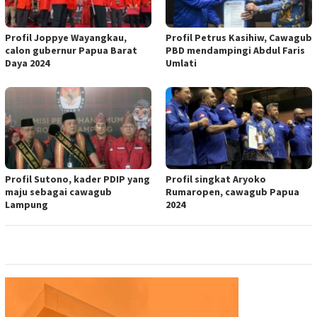
Profil Joppye Wayangkau,
Profil Petrus Kasihiw, Cawagub
calon gubernur Papua Barat
PBD mendampingi Abdul Faris
Daya 2024
Umlati
Profil Sutono, kader PDIP yang
Profil singkat Aryoko
maju sebagai cawagub
Rumaropen, cawagub Papua
Lampung
2024