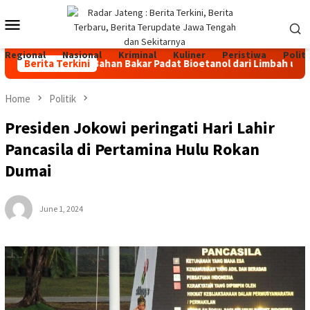
Skip
Mobile
to
content
Menu
Regional
Nasional
Kriminal
Kuliner
Peristiwa
Politi
kan GENARI, Bahan Bakar Padat Bioetanol dari Limbah untuk Akt
Berita Terkini
Home
Politik
Presiden Jokowi peringati Hari Lahir
Pancasila di Pertamina Hulu Rokan
Dumai
June 1, 2024