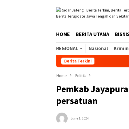
Skip
to
content
HOME
BERITA UTAMA
BISNI
REGIONAL
Nasional
Krimin
Berita Terkini
Home
Politik
Pemkab Jayapura 
persatuan
June 1, 2024