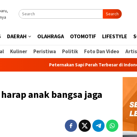
Search
S
DAERAH
OLAHRAGA
OTOMOTIF
LIFESTYLE
S
al
Kuliner
Peristiwa
Politik
Foto Dan Video
Artis
Peternakan Sapi Perah Terbesar di Indonesia Mulai
harap anak bangsa jaga