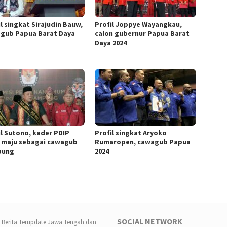
l singkat Sirajudin Bauw,
Profil Joppye Wayangkau,
gub Papua Barat Daya
calon gubernur Papua Barat
Daya 2024
il Sutono, kader PDIP
Profil singkat Aryoko
 maju sebagai cawagub
Rumaropen, cawagub Papua
pung
2024
SOCIAL NETWORK