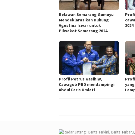
Relawan Semarang Gumuyu
Profi
Mendeklarasikan Dukung
cawa
Agustina Iswar untuk
2024
Pilwakot Semarang 2024.
Profil Petrus Kasihiw,
Prof
Cawagub PBD mendampingi
yang
Abdul Faris Umlati
Lam