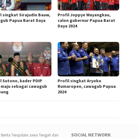
l singkat Sirajudin Bauw,
Profil Joppye Wayangkau,
gub Papua Barat Daya
calon gubernur Papua Barat
Daya 2024
il Sutono, kader PDIP
Profil singkat Aryoko
 maju sebagai cawagub
Rumaropen, cawagub Papua
pung
2024
SOCIAL NETWORK