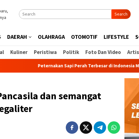
Search
S
DAERAH
OLAHRAGA
OTOMOTIF
LIFESTYLE
S
al
Kuliner
Peristiwa
Politik
Foto Dan Video
Artis
Peternakan Sapi Perah Terbesar di Indonesia Mulai Diba
 Pancasila dan semangat
egaliter