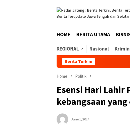
Skip
to
content
HOME
BERITA UTAMA
BISNI
REGIONAL
Nasional
Krimin
Berita Terkini
Home
Politik
Esensi Hari Lahir
kebangsaan yang 
June 1, 2024