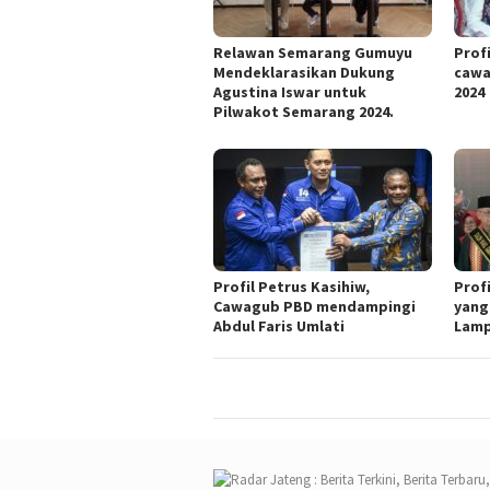
Relawan Semarang Gumuyu
Profi
Mendeklarasikan Dukung
cawa
Agustina Iswar untuk
2024
Pilwakot Semarang 2024.
Profil Petrus Kasihiw,
Prof
Cawagub PBD mendampingi
yang
Abdul Faris Umlati
Lam