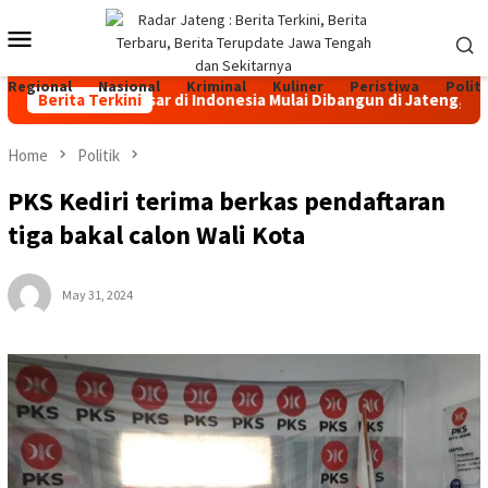
Skip
Mobile
to
content
Menu
Regional
Nasional
Kriminal
Kuliner
Peristiwa
Politi
i Perah Terbesar di Indonesia Mulai Dibangun di Jateng, Investa
Berita Terkini
Home
Politik
PKS Kediri terima berkas pendaftaran
tiga bakal calon Wali Kota
May 31, 2024