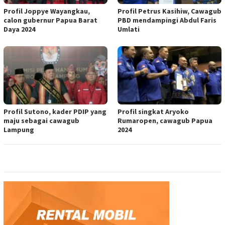
Profil Joppye Wayangkau,
Profil Petrus Kasihiw, Cawagub
calon gubernur Papua Barat
PBD mendampingi Abdul Faris
Daya 2024
Umlati
Profil Sutono, kader PDIP yang
Profil singkat Aryoko
maju sebagai cawagub
Rumaropen, cawagub Papua
Lampung
2024