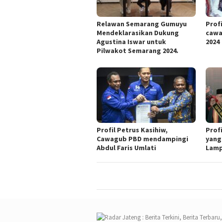
Relawan Semarang Gumuyu
Profi
Mendeklarasikan Dukung
cawa
Agustina Iswar untuk
2024
Pilwakot Semarang 2024.
Profil Petrus Kasihiw,
Prof
Cawagub PBD mendampingi
yang
Abdul Faris Umlati
Lam