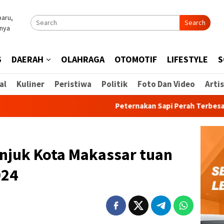
Search
S
DAERAH
OLAHRAGA
OTOMOTIF
LIFESTYLE
S
al
Kuliner
Peristiwa
Politik
Foto Dan Video
Artis
Peternakan Sapi Perah Terbesar di Indon
juk Kota Makassar tuan
024