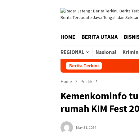
Skip
to
content
HOME
BERITA UTAMA
BISNI
REGIONAL
Nasional
Krimin
Berita Terkini
Home
Politik
Kemenkominfo tun
rumah KIM Fest 2
May 31, 2024