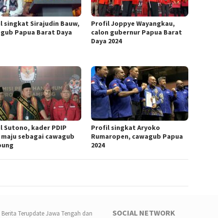
l singkat Sirajudin Bauw,
Profil Joppye Wayangkau,
gub Papua Barat Daya
calon gubernur Papua Barat
Daya 2024
il Sutono, kader PDIP
Profil singkat Aryoko
 maju sebagai cawagub
Rumaropen, cawagub Papua
pung
2024
SOCIAL NETWORK