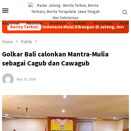
Skip
Mobile
to
content
Menu
Regional
Nasional
Kriminal
Kuliner
Peristiwa
Politi
ah Terbesar di Indonesia Mulai Dibangun di Jateng, Investasi R
Berita Terkini
Home
Politik
Golkar Bali calonkan Mantra-Mulia
sebagai Cagub dan Cawagub
May 31, 2024