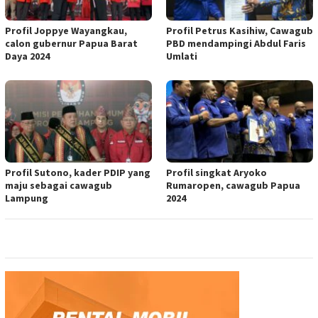
Profil Joppye Wayangkau,
Profil Petrus Kasihiw, Cawagub
calon gubernur Papua Barat
PBD mendampingi Abdul Faris
Daya 2024
Umlati
Profil Sutono, kader PDIP yang
Profil singkat Aryoko
maju sebagai cawagub
Rumaropen, cawagub Papua
Lampung
2024