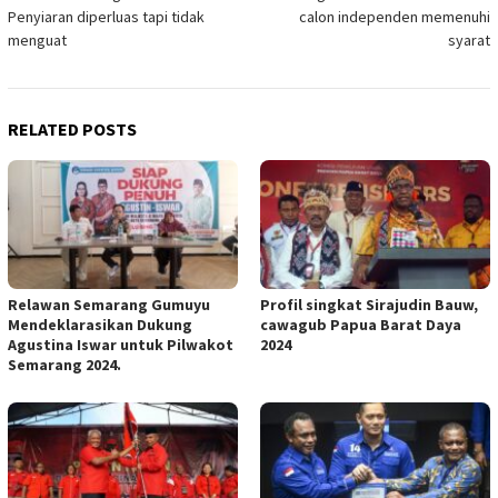
navigation
Penyiaran diperluas tapi tidak
calon independen memenuhi
menguat
syarat
RELATED POSTS
Relawan Semarang Gumuyu
Profil singkat Sirajudin Bauw,
Mendeklarasikan Dukung
cawagub Papua Barat Daya
Agustina Iswar untuk Pilwakot
2024
Semarang 2024.