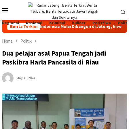
Skip
Mobile
to
content
Menu
Regional
Nasional
Kriminal
Kuliner
Peristiwa
Politi
ah Terbesar di Indonesia Mulai Dibangun di Jateng, Investasi Rp
Berita Terkini
Home
Politik
Dua pelajar asal Papua Tengah jadi
Paskibra Harla Pancasila di Riau
May 31, 2024