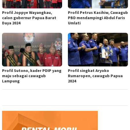
Profil Joppye Wayangkau,
Profil Petrus Kasihiw, Cawagub
calon gubernur Papua Barat
PBD mendampingi Abdul Faris
Daya 2024
Umlati
Profil Sutono, kader PDIP yang
Profil singkat Aryoko
maju sebagai cawagub
Rumaropen, cawagub Papua
Lampung
2024