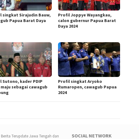
l singkat Sirajudin Bauw,
Profil Joppye Wayangkau,
gub Papua Barat Daya
calon gubernur Papua Barat
Daya 2024
il Sutono, kader PDIP
Profil singkat Aryoko
 maju sebagai cawagub
Rumaropen, cawagub Papua
pung
2024
SOCIAL NETWORK