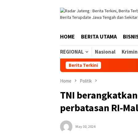
Skip
to
content
HOME
BERITA UTAMA
BISNI
REGIONAL
Nasional
Krimin
Berita Terkini
Home
Politik
TNI berangkatkan 
perbatasan RI-Mal
May 30, 2024