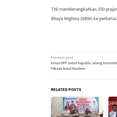
TNI memberangkatkan 350 prajurit
Bhaya Wighina (ABW) ke perbata
Previous post
Post
Ketua DPP sebut Kapolda Jateng berminat
navigation
Pilkada lewat NasDem
RELATED POSTS