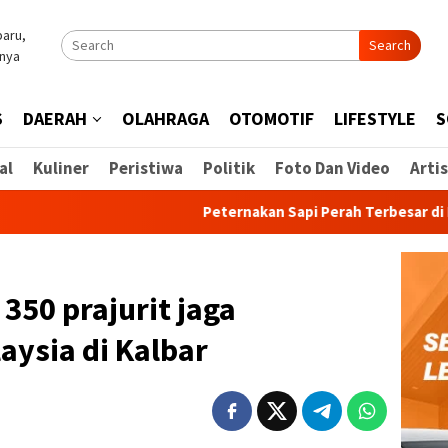
Search
S
DAERAH
OLAHRAGA
OTOMOTIF
LIFESTYLE
S
al
Kuliner
Peristiwa
Politik
Foto Dan Video
Artis
Peternakan Sapi Perah Terbesar di Indonesia
350 prajurit jaga
aysia di Kalbar