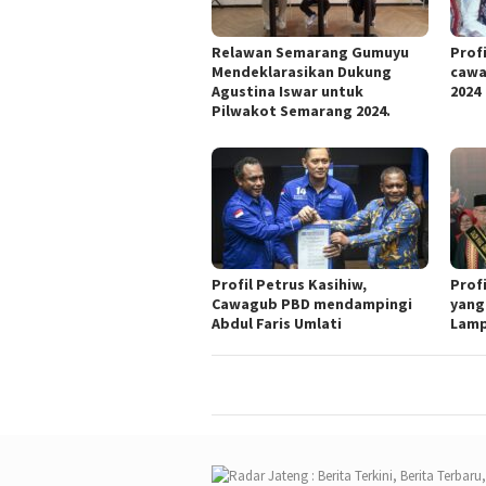
Relawan Semarang Gumuyu
Profi
Mendeklarasikan Dukung
cawa
Agustina Iswar untuk
2024
Pilwakot Semarang 2024.
Profil Petrus Kasihiw,
Prof
Cawagub PBD mendampingi
yang
Abdul Faris Umlati
Lam