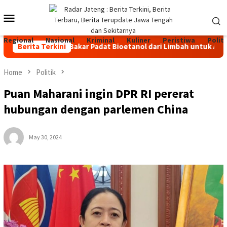
Skip
Mobile
to
content
Menu
Regional
Nasional
Kriminal
Kuliner
Peristiwa
Politi
NARI, Bahan Bakar Padat Bioetanol dari Limbah untuk Aktivitas
Berita Terkini
Home
Politik
Puan Maharani ingin DPR RI pererat
hubungan dengan parlemen China
May 30, 2024