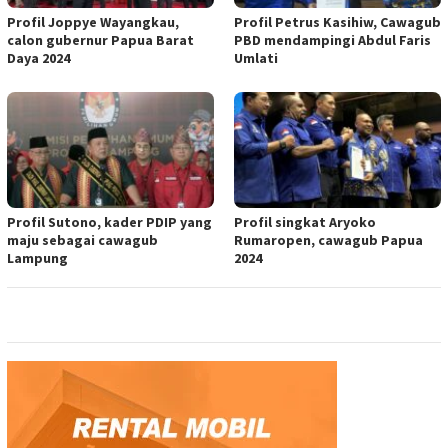
Profil Joppye Wayangkau,
Profil Petrus Kasihiw, Cawagub
calon gubernur Papua Barat
PBD mendampingi Abdul Faris
Daya 2024
Umlati
Profil Sutono, kader PDIP yang
Profil singkat Aryoko
maju sebagai cawagub
Rumaropen, cawagub Papua
Lampung
2024