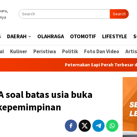
Search
S
DAERAH
OLAHRAGA
OTOMOTIF
LIFESTYLE
S
al
Kuliner
Peristiwa
Politik
Foto Dan Video
Artis
Peternakan Sapi Perah Terbesar di Indone
 soal batas usia buka
 kepemimpinan