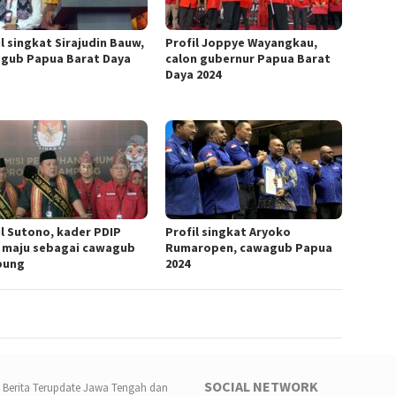
l singkat Sirajudin Bauw,
Profil Joppye Wayangkau,
gub Papua Barat Daya
calon gubernur Papua Barat
Daya 2024
il Sutono, kader PDIP
Profil singkat Aryoko
 maju sebagai cawagub
Rumaropen, cawagub Papua
pung
2024
SOCIAL NETWORK