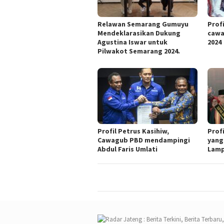
Relawan Semarang Gumuyu
Profi
Mendeklarasikan Dukung
cawa
Agustina Iswar untuk
2024
Pilwakot Semarang 2024.
Profil Petrus Kasihiw,
Prof
Cawagub PBD mendampingi
yang
Abdul Faris Umlati
Lam