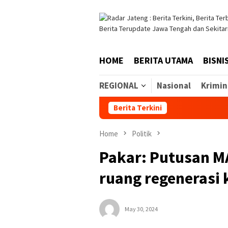
Skip
to
content
HOME
BERITA UTAMA
BISNI
REGIONAL
Nasional
Krimin
Berita Terkini
Home
Politik
Pakar: Putusan MA
ruang regenerasi
May 30, 2024