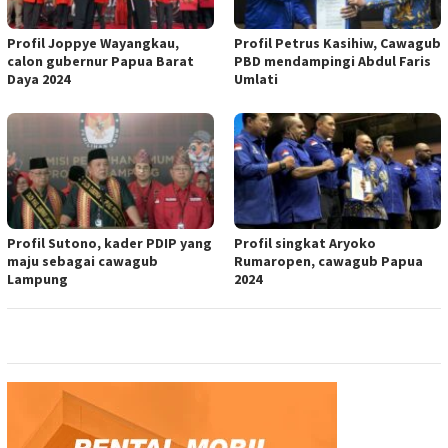
Profil Joppye Wayangkau,
Profil Petrus Kasihiw, Cawagub
calon gubernur Papua Barat
PBD mendampingi Abdul Faris
Daya 2024
Umlati
Profil Sutono, kader PDIP yang
Profil singkat Aryoko
maju sebagai cawagub
Rumaropen, cawagub Papua
Lampung
2024