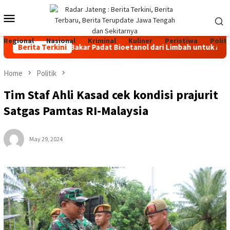
Skip
Mobile
to
content
Menu
Regional
Nasional
Kriminal
Kuliner
Peristiwa
Politi
ENARI, Bahan Bakar Padat Bioetanol dari Limbah untuk Aktivitas
Berita Terkini
Home
Politik
Tim Staf Ahli Kasad cek kondisi prajurit
Satgas Pamtas RI-Malaysia
May 29, 2024