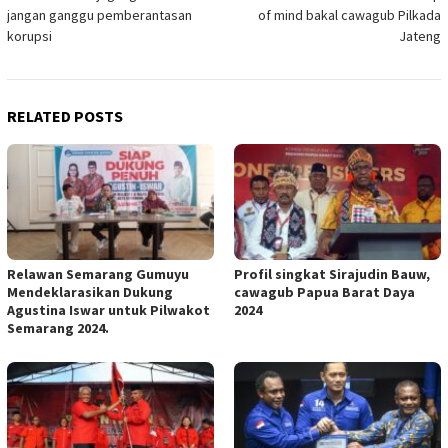
navigation
jangan ganggu pemberantasan
of mind bakal cawagub Pilkada
korupsi
Jateng
RELATED POSTS
Relawan Semarang Gumuyu
Profil singkat Sirajudin Bauw,
Mendeklarasikan Dukung
cawagub Papua Barat Daya
Agustina Iswar untuk Pilwakot
2024
Semarang 2024.