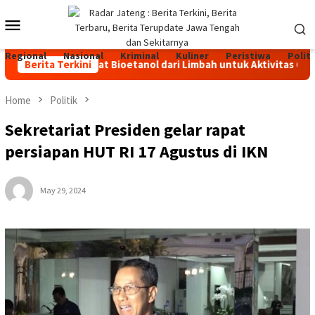
Skip
Mobile
to
content
Menu
Regional
Nasional
Kriminal
Kuliner
Peristiwa
Politi
han Bakar Padat Bioetanol dari Limbah untuk Aktivitas Outdoor
Berita Terkini
Home
Politik
Sekretariat Presiden gelar rapat
persiapan HUT RI 17 Agustus di IKN
May 29, 2024