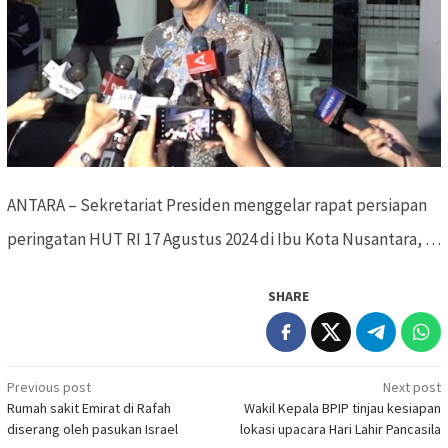
ANTARA – Sekretariat Presiden menggelar rapat persiapan
peringatan HUT RI 17 Agustus 2024 di Ibu Kota Nusantara, …
SHARE
Previous post
Next post
Post
Rumah sakit Emirat di Rafah
Wakil Kepala BPIP tinjau kesiapan
navigation
diserang oleh pasukan Israel
lokasi upacara Hari Lahir Pancasila