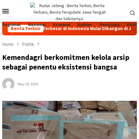
Skip
Mobile
to
content
Menu
Regional
Nasional
Kriminal
Kuliner
Peristiwa
Politi
an Sapi Perah Terbesar di Indonesia Mulai Dibangun di Jateng, I
Berita Terkini
Home
Politik
Kemendagri berkomitmen kelola arsip
sebagai penentu eksistensi bangsa
May 29, 2024