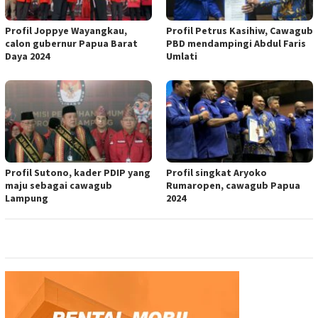
Profil Joppye Wayangkau,
Profil Petrus Kasihiw, Cawagub
calon gubernur Papua Barat
PBD mendampingi Abdul Faris
Daya 2024
Umlati
Profil Sutono, kader PDIP yang
Profil singkat Aryoko
maju sebagai cawagub
Rumaropen, cawagub Papua
Lampung
2024