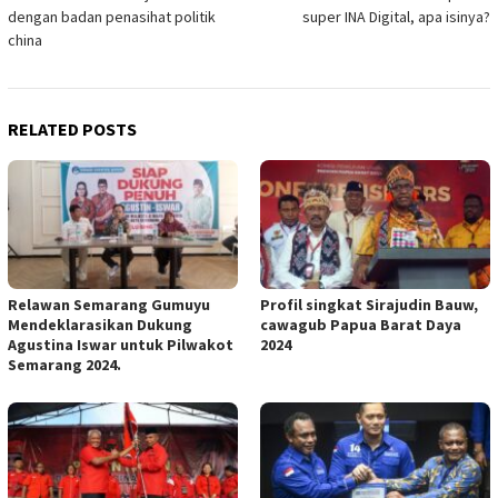
navigation
dengan badan penasihat politik
super INA Digital, apa isinya?
china
RELATED POSTS
Relawan Semarang Gumuyu
Profil singkat Sirajudin Bauw,
Mendeklarasikan Dukung
cawagub Papua Barat Daya
Agustina Iswar untuk Pilwakot
2024
Semarang 2024.