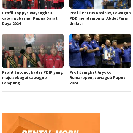
Profil Joppye Wayangkau,
Profil Petrus Kasihiw, Cawagub
calon gubernur Papua Barat
PBD mendampingi Abdul Faris
Daya 2024
Umlati
Profil Sutono, kader PDIP yang
Profil singkat Aryoko
maju sebagai cawagub
Rumaropen, cawagub Papua
Lampung
2024