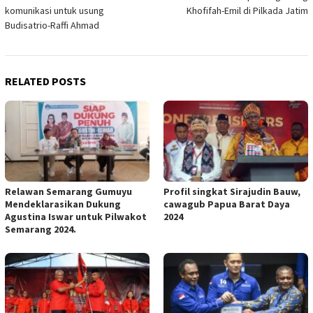
navigation
komunikasi untuk usung
Khofifah-Emil di Pilkada Jatim
Budisatrio-Raffi Ahmad
RELATED POSTS
Relawan Semarang Gumuyu
Profil singkat Sirajudin Bauw,
Mendeklarasikan Dukung
cawagub Papua Barat Daya
Agustina Iswar untuk Pilwakot
2024
Semarang 2024.