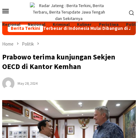
Skip
Mobile
to
content
Menu
Regional
Nasional
Kriminal
Kuliner
Peristiwa
Politi
kan Sapi Perah Terbesar di Indonesia Mulai Dibangun di Jateng,
Berita Terkini
Home
Politik
Prabowo terima kunjungan Sekjen
OECD di Kantor Kemhan
May 28, 2024