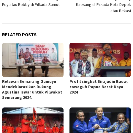
navigation
Edy atau Bobby di Pilkada Sumut
Kaesang di Pilkada Kota Depok
atau Bekasi
RELATED POSTS
Relawan Semarang Gumuyu
Profil singkat Sirajudin Bauw,
Mendeklarasikan Dukung
cawagub Papua Barat Daya
Agustina Iswar untuk Pilwakot
2024
Semarang 2024.