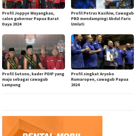
Profil Joppye Wayangkau,
Profil Petrus Kasihiw, Cawagub
calon gubernur Papua Barat
PBD mendampingi Abdul Faris
Daya 2024
Umlati
Profil Sutono, kader PDIP yang
Profil singkat Aryoko
maju sebagai cawagub
Rumaropen, cawagub Papua
Lampung
2024