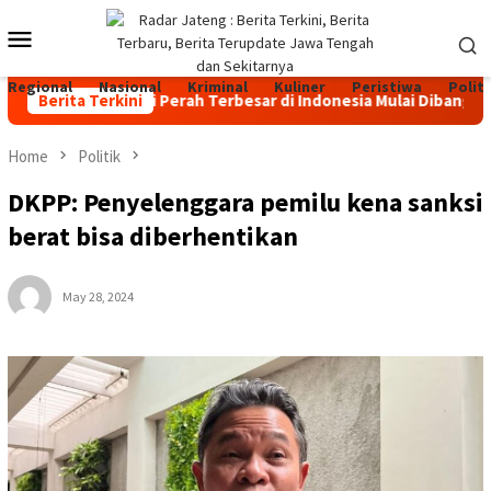
Skip
Mobile
to
content
Menu
Regional
Nasional
Kriminal
Kuliner
Peristiwa
Politi
eternakan Sapi Perah Terbesar di Indonesia Mulai Dibangun di J
Berita Terkini
Home
Politik
DKPP: Penyelenggara pemilu kena sanksi
berat bisa diberhentikan
May 28, 2024